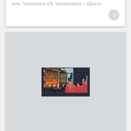
avec l’assistance d’A. Vandeweerd, « &Eacut