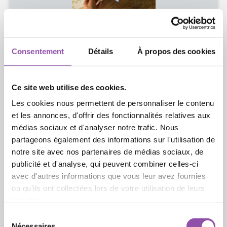
Consentement
Détails
À propos des cookies
Ce site web utilise des cookies.
La LSRS et respect.lu - Centre contre la
Les cookies nous permettent de personnaliser le contenu
radicalisation invitent à une table ronde !
et les annonces, d'offrir des fonctionnalités relatives aux
médias sociaux et d'analyser notre trafic. Nous
Entre le ciel et l’enfer : Dieu a-t-il besoin du diable ?
partageons également des informations sur l'utilisation de
notre site avec nos partenaires de médias sociaux, de
Une plongée captivante et approfondie dans les
problématiques de radicalisations religieuses, de
publicité et d'analyse, qui peuvent combiner celles-ci
toutes au
avec d'autres informations que vous leur avez fournies
ou qu'ils ont collectées lors de votre utilisation de leurs
services.
Sélection du consentement
Nécessaires