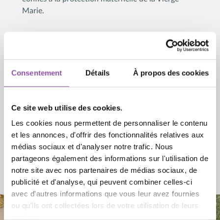
Marie.
Cette nomination vient également reconnaître
l’engagement de la LSRS dans le renouveau de la
théologie. Les laboratoires de la LSRS offrent en
effet un cadre propice à la rencontre entre
Consentement
Détails
À propos des cookies
chercheurs et praticiens, au développement du
dialogue et à la fécondation réciproque des
savoirs, conformément à l’esprit du Motu proprio
Ce site web utilise des cookies.
Ad theologiam promovendam
. La LSRS se réjouit
Les cookies nous permettent de personnaliser le contenu
de cette reconnaissance, qui confirme sa mission
et les annonces, d'offrir des fonctionnalités relatives aux
au service de la recherche théologique et de la
médias sociaux et d'analyser notre trafic. Nous
mission de l’Église universelle.
partageons également des informations sur l'utilisation de
notre site avec nos partenaires de médias sociaux, de
publicité et d'analyse, qui peuvent combiner celles-ci
avec d'autres informations que vous leur avez fournies
ou qu'ils ont collectées lors de votre utilisation de leurs
services.