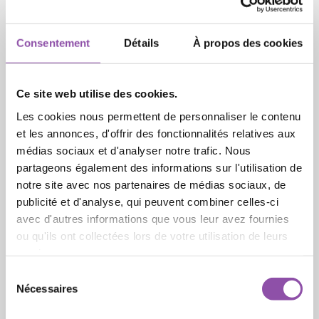
apporter des réponses. Nous voulons promouvoir
des rencontres de qualité pour mieux connaître et
Consentement
Détails
À propos des cookies
comprendre les relations mutuelles entre « société
» et « religion » et partager notre savoir avec des
acteurs spécifiques et le grand public. À cette fin,
Ce site web utilise des cookies.
nous ne nous limitons pas seulement au niveau
Les cookies nous permettent de personnaliser le contenu
local, mais développons nos recherches et notre
et les annonces, d'offrir des fonctionnalités relatives aux
communication à l’aide d’un réseau international
médias sociaux et d'analyser notre trafic. Nous
de grande qualité.
partageons également des informations sur l'utilisation de
notre site avec nos partenaires de médias sociaux, de
publicité et d'analyse, qui peuvent combiner celles-ci
avec d'autres informations que vous leur avez fournies
ou qu'ils ont collectées lors de votre utilisation de leurs
services.
Sélection du consentement
Nécessaires