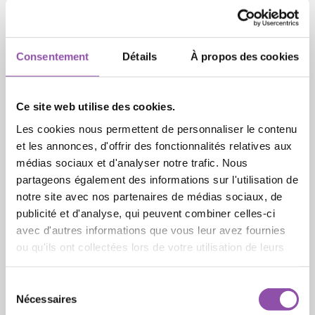
Secrétariat général de la CAPPF et la Commission
des conférences épiscopales de l'Union
européenne (COMECE), en partenariat avec la
Luxembourg School of Religion & Society (LSRS) a
Consentement
Détails
À propos des cookies
l'honneur de vous inviter à la conférence
européenne « La construction de la Paix en Europe
: Quel rôle pour la Doctrine sociale de l’Église et les
Ce site web utilise des cookies.
Valeurs Universelles ? »
Les cookies nous permettent de personnaliser le contenu
et les annonces, d'offrir des fonctionnalités relatives aux
La journée comprendra :
médias sociaux et d'analyser notre trafic. Nous
partageons également des informations sur l'utilisation de
Session d’ouverture • Interventions de haut niveau
notre site avec nos partenaires de médias sociaux, de
• Ateliers thématiques en sessions parallèles •
publicité et d'analyse, qui peuvent combiner celles-ci
Séance plénière de synthèse • Conclusion
avec d'autres informations que vous leur avez fournies
spirituelle
ou qu'ils ont collectées lors de votre utilisation de leurs
services.
Une rencontre de réflexion, de dialogue et
Sélection du consentement
d’engagement pour la paix et la reconstruction en
Nécessaires
Europe.