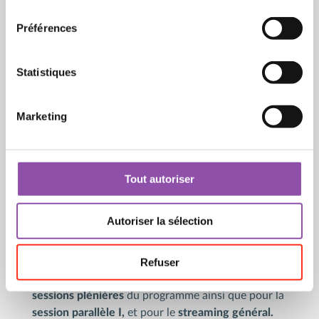
Les langues utilisées lors des sessions de travail
Préférences
seront l'anglais et le français.
Veuillez trouver plus de détails
ici
Statistiques
👉
La Conférence est complète / Sold Out
mais
vous pouvez la suivre
partiellement via Zoom.
Marketing
👉
Les participants sont aimablement invités à
rejoindre la conférence
en ligne via Zoom
Webinar
(séminaire Zoom) en utilisant le lien ci-
dessous :
Tout autoriser
Lien :
https://us06web.zoom.us/j/83430813026
Autoriser la sélection
Webinar ID :
834 3081 3026
Refuser
Cet accès en ligne est valable pour
toutes les
sessions plénières
du programme ainsi que pour la
session parallèle I,
et pour le
streaming général.