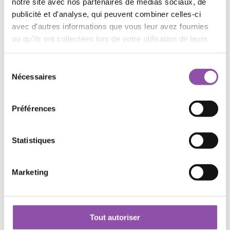
notre site avec nos partenaires de médias sociaux, de
publicité et d'analyse, qui peuvent combiner celles-ci
avec d'autres informations que vous leur avez fournies
ou qu'ils ont collectées lors de votre utilisation de leurs
services.
Sélection du consentement
Nécessaires
06
nov
Mark reloaded
Préférences
Conférence
Statistiques
Marketing
Luxembourg School of Religion & Society
Tout autoriser