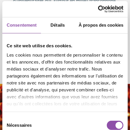
d’universitaires qui, surtout en milieu francophone,
sont à la pointe de la recherche en ce domaine qui
se singularise par sa pluridisciplinarité, mettant en
jeu la philosophie, l’esthétique, la sémiologie,
Consentement
Détails
À propos des cookies
l’anthropologie, la théologie et l’histoire.
Les séances de séminaire se tiennent une fois par
Ce site web utilise des cookies.
mois au Collège des Bernardins et des journées
Les cookies nous permettent de personnaliser le contenu
d’études rythment l’année à Paris, à la LSRS et à
et les annonces, d'offrir des fonctionnalités relatives aux
l’Université du Luxembourg.
médias sociaux et d'analyser notre trafic. Nous
partageons également des informations sur l'utilisation de
notre site avec nos partenaires de médias sociaux, de
publicité et d'analyse, qui peuvent combiner celles-ci
avec d'autres informations que vous leur avez fournies
ou qu'ils ont collectées lors de votre utilisation de leurs
services.
Sélection du consentement
Nécessaires