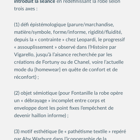
introduit la séance
en redéfinissant la robe selon
trois axes :
(1) défi épistémologique (parure/marchandise,
matière/symbole, forme/informe, rigidité/fluidité,
depuis la « contrainte » chez Leopardi, le progressif
« assouplissement » observé dans l’Histoire par
Vigarello, jusqu’à l’aisance recherchée par les
créations de Fortuny ou de Chanel, voire l’actuelle
mode du {homewear} en quête de confort et de
réconfort) ;
(2) objet sémiotique (pour Fontanille la robe opère
un « débrayage » incomplet entre corps et
enveloppe dont les point fixes l’empêchent de
devenir haillon informe) ;
(3) motif esthétique (le « pathétisme textile » repéré
par Aby Warburg dans l’iconographie de la