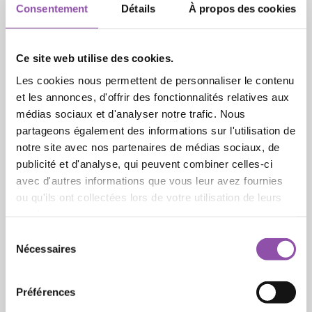
mousseline ou / Fureur éparses en écume » (1890)
Consentement
Détails
À propos des cookies
–, ou l’envol et l’affolement du crêpe ivoire de la
Subway Dress
portée par Marilyn Monroe, figée
par une photo devenue emblématique.
Ce site web utilise des cookies.
Les cookies nous permettent de personnaliser le contenu
Nicole Foucher, maître de conférences en « Mode
et les annonces, d'offrir des fonctionnalités relatives aux
et cinéma » à l’Université de la mode, Université
médias sociaux et d'analyser notre trafic. Nous
Lumière Lyon 2
, a choisi de parler de « Deux robes
partageons également des informations sur l'utilisation de
de folie », dans les films
Camille Claudel
(Bruno
notre site avec nos partenaires de médias sociaux, de
Nuytten, 1998) et
Séraphine
(Martin Provost,
publicité et d'analyse, qui peuvent combiner celles-ci
2008) : celle de Camille Claudel et celle de
avec d'autres informations que vous leur avez fournies
Séraphine Louis (dite Séraphine de Senlis), toutes
ou qu'ils ont collectées lors de votre utilisation de leurs
deux nées en 1864, disparues très âgées à
services.
quelques mois d’intervalle (1943 pour Camille,
Sélection du consentement
1942 pour Séraphine). Alors que tant d’éléments
Nécessaires
sociaux et personnels les opposaient, leur vie
d’artiste leur fit traverser des épisodes d’une
violence comparable, aboutissant pareillement à
Préférences
l’internement et à l’isolement, jusqu’à leur mort, en