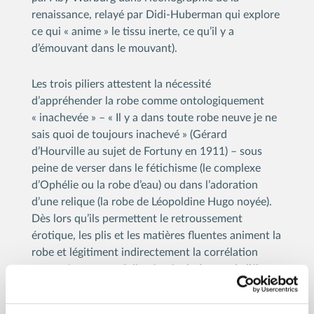
renaissance, relayé par Didi-Huberman qui explore
ce qui « anime » le tissu inerte, ce qu’il y a
d’émouvant dans le mouvant).
Les trois piliers attestent la nécessité
d’appréhender la robe comme ontologiquement
« inachevée » – « Il y a dans toute robe neuve je ne
sais quoi de toujours inachevé » (Gérard
d’Hourville au sujet de Fortuny en 1911) – sous
peine de verser dans le fétichisme (le complexe
d’Ophélie ou la robe d’eau) ou dans l’adoration
d’une relique (la robe de Léopoldine Hugo noyée).
Dès lors qu’ils permettent le retroussement
érotique, les plis et les matières fluentes animent la
robe et légitiment indirectement la corrélation
entre vêtement et folie témoin, la fureur de l’élan
spiralée déjà observé par Mallarmé dans la
« Danseuse » de Whistler – « Tourbillon de