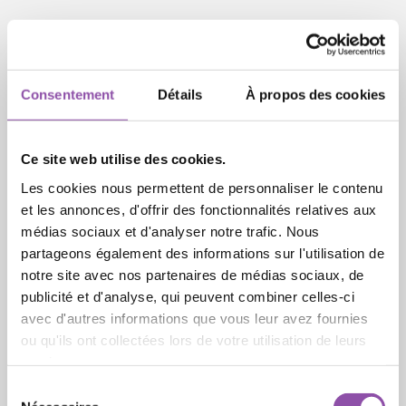
At the end of the Late Bronze Age massive architectural
and cultural changes are visible on Tall Zirāʿa in Northern
Consentement
Détails
À propos des cookies
Jordan: A new sanctuary was built, houses re-organized
and the material culture shows signs of cultural
interchange. Some of the architectural features, animal
Ce site web utilise des cookies.
bones, pottery and small finds point to a group of people
Les cookies nous permettent de personnaliser le contenu
not indigenous of Transjordan, but the Mediterranean.
et les annonces, d'offrir des fonctionnalités relatives aux
Could “Sea Peoples” have settled in the highlands of
médias sociaux et d'analyser notre trafic. Nous
Transjordan? This article is based on a lecture given at the
partageons également des informations sur l'utilisation de
15th International Conference of History and Archaeology
notre site avec nos partenaires de médias sociaux, de
of Jordan at the Yarmouk University in Irbid, Jordan. It
publicité et d'analyse, qui peuvent combiner celles-ci
presents results of the excavations of the German
avec d'autres informations que vous leur avez fournies
Protestant Institute on Tall Zirāʿa, compare them with other
ou qu'ils ont collectées lors de votre utilisation de leurs
excavations in the Jordan Valley and beyond and argue for
services.
a cultural flow not only of artifacts, but peoples at the end
Sélection du consentement
of the Late Bronze Age.