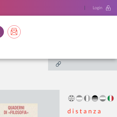
Login
d i s t a n z a