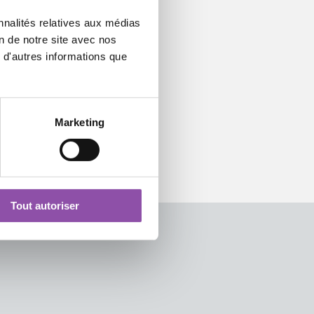
nnalités relatives aux médias
on de notre site avec nos
 d'autres informations que
Marketing
Tout autoriser
Cuozzo, La banalità virale. Quando interpretare il mondo risulta 
rbero, Capire la/a distanza
iri, Uno iato incolmabile tra l'insieme di momenti concettuali e l
icato