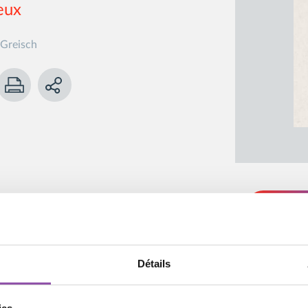
eux
 Greisch
r les juger de l’extérieur,
Détails
», cette enquête rigoureuse
énomènes constitutifs de la
is de respecter ces