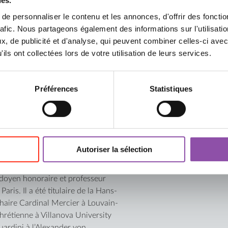
ies.
prétant correctement – selon
e personnaliser le contenu et les annonces, d'offrir des fonctio
hénoménologie de la vie
rafic. Nous partageons également des informations sur l'utilisati
, de publicité et d'analyse, qui peuvent combiner celles-ci avec
ur déploie une phénoménologie
ils ont collectées lors de votre utilisation de leurs services.
i fondatrices que
Préférences
Statistiques
xplore six expériences-clés.
ion postmoderne – théodicée,
orizon eschatologique : salut,
Sommario
Autoriser la sélection
ge avec une rare acuité ce
Gianluca 
 doyen honoraire et professeur
Carola Ba
aris. Il a été titulaire de la Hans-
haire Cardinal Mercier à Louvain-
Ako Katag
chrétienne à Villanova University
del signif
uardini à l’Alexander von