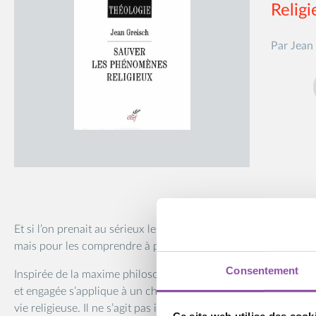
Religi
Par Jean
Et si l’on prenait au sérieux les phénomènes religieux – non pou
mais pour les comprendre à partir d’eux-mêmes ?
Consentement
Inspirée de la maxime philosophique « sauver les phénomènes 
et engagée s’applique à un champ souvent marginalisé : les ph
vie religieuse. Il ne s’agit pas ici de « sauver les meubles », ma