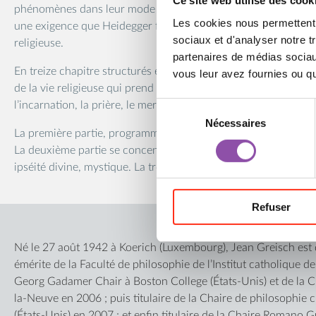
Ce site web utilise des cook
phénomènes dans leur mode propre d’apparaître, en les inter
Les cookies nous permettent d
une exigence que Heidegger formulait déjà en 1919 dans sa P
sociaux et d'analyser notre t
religieuse.
partenaires de médias sociaux
En treize chapitre structurés en trois grandes vagues, l’aute
vous leur avez fournies ou qu'
de la vie religieuse qui prend au sérieux des expériences auss
l’incarnation, la prière, le merveilleux ou la Révélation.
Sélection du consentement
Nécessaires
La première partie, programmatique, enracine la méthode et e
La deuxième partie se concentre sur les apories de la condit
ipséité divine, mystique. La troisième, enfin, se tourne vers l’h
fin du monde, espérance.
Refuser
Un essai philosophique aussi exigeant que fécond, qui interro
que croire veut dire – et ce que cela engage à penser.
Né le 27 août 1942 à Koerich (Luxembourg), Jean Greisch est
émérite de la Faculté de philosophie de l’Institut catholique de P
Georg Gadamer Chair à Boston College (États-Unis) et de la C
la-Neuve en 2006 ; puis titulaire de la Chaire de philosophie 
(États-Unis) en 2007 ; et enfin titulaire de la Chaire Romano G