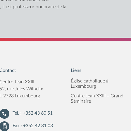
Simona Po
il est professeur honoraire de la
di Norma
Ernesto C
immunitar
Luca Vale
politiche 
Enrico Gu
Contact
Liens
Gianluca 
Église catholique à
Centre Jean XXIII
Marco Fra
Luxembourg
52, rue Jules Wilhelm
L-2728 Luxembourg
Centre Jean XXIII – Grand
Andrea Pa
Séminaire
Alessandr
Tél. : +352 43 60 51
immagini 
Fax : +352 42 31 03
Sergio Fo