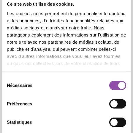
Luna: il caso di A Fire on the Moon di Norman Mailer
Ce site web utilise des cookies.
Ernesto Calogero Sferrazza Papa, A distanza
Les cookies nous permettent de personnaliser le contenu
d'offesa.. Note su democrazia immunitaria e
et les annonces, d'offrir des fonctionnalités relatives aux
distanziamento sociale
médias sociaux et d'analyser notre trafic. Nous
partageons également des informations sur l'utilisation de
Luca Valera, Francisco De Lara, Presenza virtuale o
notre site avec nos partenaires de médias sociaux, de
distanza reale? Alcune riflessioni politiche in tempi di
publicité et d'analyse, qui peuvent combiner celles-ci
virtualità
avec d'autres informations que vous leur avez fournies
ou qu'ils ont collectées lors de votre utilisation de leurs
Enrico Guglielminetti, Per una critica dell'informale
services.
Gianluca Cuozzo, Distanza. Descrizione di uno
Sélection du consentement
sguardo, tra visione e scrittura
Nécessaires
Marco Fracon, Distanziamento sociale e
autobiografia critica
Préférences
Andrea Pace, Verso una nuova Nantucket. Melville e
la fuga dal Paese delle Fate
Statistiques
Alessandro Carrieri, Seconda stella a destra. La