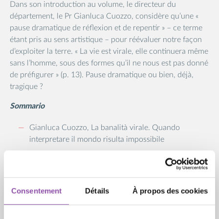
Dans son introduction au volume, le directeur du
département, le Pr Gianluca Cuozzo, considère qu’une «
pause dramatique de réflexion et de repentir » – ce terme
étant pris au sens artistique – pour réévaluer notre façon
d’exploiter la terre. « La vie est virale, elle continuera même
sans l’homme, sous des formes qu’il ne nous est pas donné
de préfigurer » (p. 13). Pause dramatique ou bien, déjà,
tragique ?
Sommario
Gianluca Cuozzo, La banalità virale. Quando
interpretare il mondo risulta impossibile
Carola Barbero, Capire la/a distanza
Ako Katagiri, Uno iato incolmabile tra l'insieme di
momenti concettuali e l'esperienza del significato
Consentement
Détails
À propos des cookies
Simona Porro, Colmare la distanza tra la Terra e la