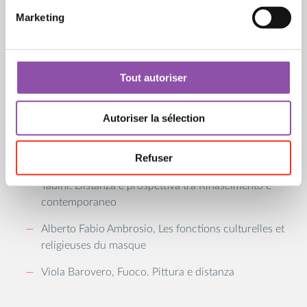
lontananza come "serbatoio di immagini inesplose"
Marketing
Sergio Foà, Distanza, lontananza e verità
nell'emergenza. Diritto e nostalgia
Tout autoriser
Carola Del Pizzo, Isolare, Abitare, Conversare
Antonio Dall'Igna, Inquadrare la distanza. Note a
Autoriser la sélection
partire da Gus Van Sant e Michelangelo Antonioni
attraverso Simone Weil
Refuser
Elisa Destefanis, Da Piero della Francesca a Emilio
Tadini. Distanza e prospettiva tra Rinascimento e
contemporaneo
Alberto Fabio Ambrosio, Les fonctions culturelles et
religieuses du masque
Viola Barovero, Fuoco. Pittura e distanza