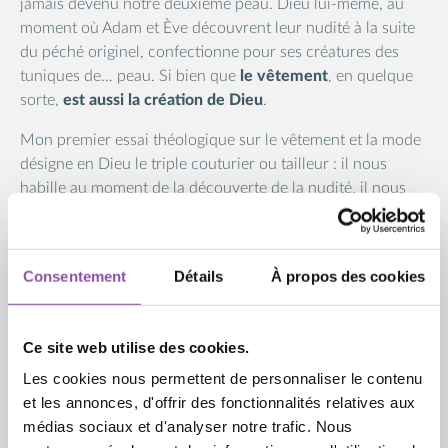
jamais devenu notre deuxième peau. Dieu lui-même, au
moment où Adam et Ève découvrent leur nudité à la suite
du péché originel, confectionne pour ses créatures des
tuniques de… peau. Si bien que
le vêtement
, en quelque
sorte,
est aussi la création de Dieu
.
Mon premier essai théologique sur le vêtement et la mode
désigne en Dieu le triple couturier ou tailleur : il nous
habille au moment de la découverte de la nudité, il nous
refait un vêtement à notre baptême et pour finir nous
taillera sur mesure le vêtement de noces des élus de
l’Apocalypse. Ces enseignements de la foi nous donnent de
Consentement
Détails
À propos des cookies
quoi réfléchir à ce qu’est devenu notre rapport au
vêtement et à la mode dans le système consumériste.
Ce site web utilise des cookies.
L’émergence d’une mode plus humble
Les cookies nous permettent de personnaliser le contenu
Le courant de la
modest fashion
somme la mode de se
et les annonces, d'offrir des fonctionnalités relatives aux
convertir.
Une conversion dont la nécessité est évidente
médias sociaux et d'analyser notre trafic. Nous
aux yeux de bien des consommateurs, surtout parmi les