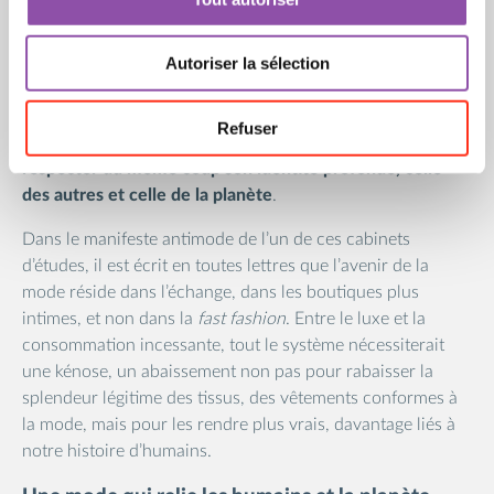
manifeste dans l’idée qu’
une touche de sobriété n’entame
en rien la splendeur
. Les grands cabinets d’études des
Autoriser la sélection
tendances ont proclamé, depuis quelques années déjà,
l’ère de la contre-mode. Il ne s’agit plus de mode en tant
que possibilité de s’habiller de manière conforme à sa
Refuser
propre identité, mais en tant qu’il est essentiel de
respecter du même coup son identité profonde, celle
des autres et celle de la planète
.
Dans le manifeste antimode de l’un de ces cabinets
d’études, il est écrit en toutes lettres que l’avenir de la
mode réside dans l’échange, dans les boutiques plus
intimes, et non dans la
fast fashion
. Entre le luxe et la
consommation incessante, tout le système nécessiterait
une kénose, un abaissement non pas pour rabaisser la
splendeur légitime des tissus, des vêtements conformes à
la mode, mais pour les rendre plus vrais, davantage liés à
notre histoire d’humains.